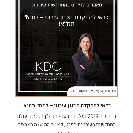
כדאי להתקדם תכנון עירוני – למה? תמ"א!
בנובמבר 2019 נפל דבר בענף הנדל"ן בכלל ובעולם
התחדשות העירונית בפרט, כאשר המועצה הארצית
לתכנון ובנייה…