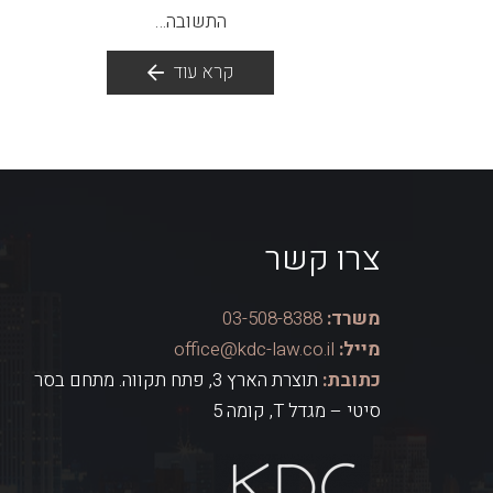
התשובה…
קרא עוד
צרו קשר
משרד:
03-508-8388
מייל:
office@kdc-law.co.il
כתובת:
תוצרת הארץ 3, פתח תקווה. מתחם בסר
סיטי – מגדל T, קומה 5