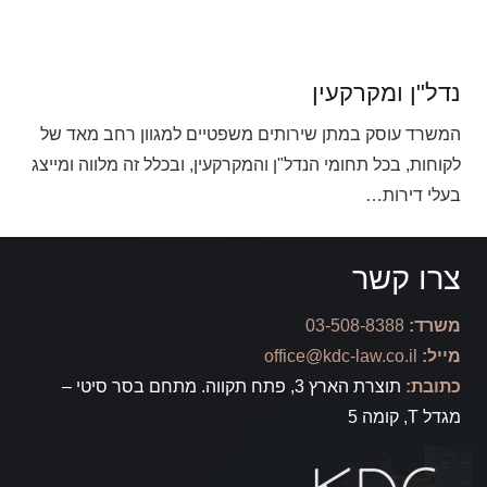
נדל"ן ומקרקעין
המשרד עוסק במתן שירותים משפטיים למגוון רחב מאד של
לקוחות, בכל תחומי הנדל"ן והמקרקעין, ובכלל זה מלווה ומייצג
בעלי דירות…
צרו קשר
משרד:
03-508-8388
מייל:
office@kdc-law.co.il
כתובת:
תוצרת הארץ 3, פתח תקווה. מתחם בסר סיטי –
מגדל T, קומה 5