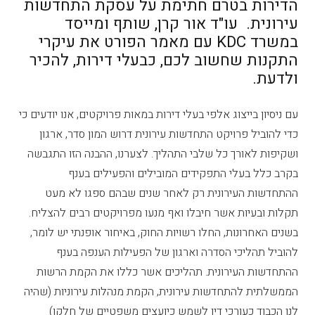
הדירות בטרם חתימת על עסקת התחדשות
עירונית. עו"ד אור קרן, שותף ומייסד
במשרד KDC עם מאמר הפורט את עיקרי
התקנות שחשוב לכם, כבעלי דירות, להכיר
ולדעת.
עם ניסיון בייצוג אלפי בעלי דירות במאות פרויקטים, אנו יודעים כי
כדי להוביל פרויקט התחדשות עירונית דרוש המון סדר, ארגון
ושקיפות לאורך כל שלבי התהליך. לצערנו, ההבנה הזו התגבשה
בקרב כלל בעלי התפקידים המובילים והפעילים בענף
ההתחדשות העירונית רק לאחר שנים שבהם ספגו לא מעט
תקלות ובעיות אשר חיבלו ואף מנעו מפרויקטים רבים להצליח.
בשנים האחרונות, החלו רשויות החוק, באיחור אופנתי יש לומר,
להוביל תהליכי הסדרה וארגון של הפעילות הענפה בענף
ההתחדשות העירונית. תהליכים אשר כללו את הקמת הרשות
הממשלתית להתחדשות עירונית, הקמת מנהלות עירוניות (שהיה
לנו הכבוד כעורכי דין לשמש כיועצים משפטיים של חלקן)