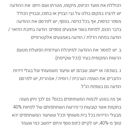
הכוללת את מועד הכינוס, מיקומו, מטרתו ושם היזם. את ההודעה
יש להציג במקום בולט על גבי הבניין או בתוכו, ובבניין הכולל
מספר כניסות, אף בכל כניסה. בנוסף, יש לפרסם את ההודעה
בדבר הכנס, לפחות בשני אמצעים נוספים: הודעה בתיבת הדואר /
הודעה בפתח הדלת / הודעה באמצעים אלקטרוניים.
ב. יש למסור את ההודעה למינהלת העירונית הפועלת מטעם
הרשות המקומית בעיר (ככל שקיימת).
ג. בשכונה או יישוב שבהם יש שיעור משמעותי של בעלי דירות
הדוברים את השפה הערבית / רוסית / אמהרית, יש לפרסם
הודעה גם בשפות הנ"ל.
אך מה בנוגע לכמות המשתתפים בכנס? גם לכך ניתן מענה
בתקנות אשר קובעות כי נדרשת השתתפותם של לפחות 40%
מבעלי הדירות בכל בית משותף וככל ששיעור המשתתפים יהא
נמוך מ-40%, יש לקיים כינוס נוסף והיזם ייחשב כמי שעמד