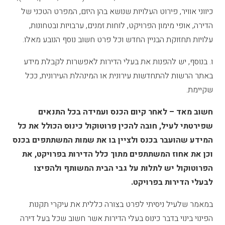
כיווני אוויר, פירוט העלויות שנושא בהן היזם, המפרט הטכני של
הדירה, אופי מימון הפרויקט, לוחות זמנים, ערבויות ובטחונות,
עלויות תחזוקת הבניין החדש וכל פרט חשוב נוסף הנובע מאלו.
ו. בנוסף, יש להפנות את בעלי הדירות לאפשרות לקבלת מידע
באתר הרשות להתחדשות עירונית או המינהלת העירונית, ככל
שקיימת.
חשוב מאד – לאחר קיום הכנס ועמידה בכל התנאים
שפירטתי לעיל, חובה להכין פרוטוקול כינוס הכולל את כל
המידע שהועבר בכנס ולציין בו את שמות המשתתפים בכנס
וכן את אחוז המשתתפים מתוך כלל הדירות בפרויקט, את
הפרוטוקול יש לתלות על גבי הבית המש
ותף ולהפיצו
לבעלי הדירות בפרויקט.
במאמר שלעיל ניסיתי לפרט בצורה כללית את עיקרי תקנות
הפינוי בינוי בדבר כינוס בעלי הדירות אשר חשוב שכל בעל דירה