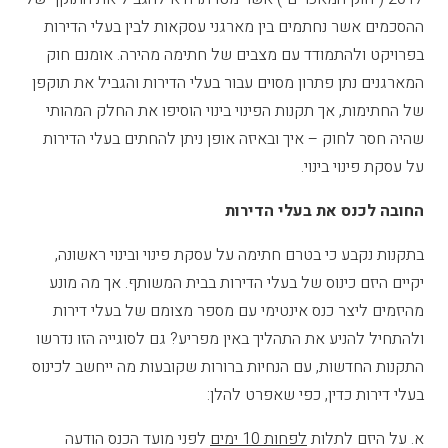
ההסכמים אשר נחתמים בין מארגני עסקאות לבין בעלי הדירות
בפרויקט ולהתמודד עם מצבים של חתימה מהירה. אומנם חוק
המארגנים נתן פתרון מסוים עבור בעלי הדירות והגביל את תוקפן
של החתימות, אך תקנות הפינוי בינוי הוסיפו את החלק המהותי
שהיה חסר לחוק – איך ובאיזה אופן ניתן להחתים בעלי הדירות
על עסקת פינוי בינוי.
החובה לכנס את בעלי הדירות
בתקנות נקבע כי בטרם חתימה על עסקת פינוי ובינוי ראשונה,
יקיים היזם כינוס של בעלי הדירות בבית המשותף. אך מה מונע
מהיזמים ליצר כנס אינטימי עם מספר מצומם של בעלי דירות
ולהתחיל להניע את התהליך באין מפריע? גם לסוגייה הזו נדרשו
התקנות החדשות, עם הנחיות ברורות שקובעות מה ייחשב לכינוס
בעלי דירות כדין, כפי שאפרט להלן:
א. על היזם לתלות
לפחות 10 ימים
לפני מועד הכנס הודעה