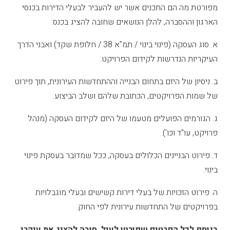
מפורטת מה הם התכנים אשר יש להעביר לבעלי הדירות בכנסי
הארגון וההסברה, להלן הנושאים שחובה להציג בכנס:
א. סוג העסקה (פינוי בינוי / תמ"א 38 / חלופת שקד) ואבני הדרך
העיקריות הנדרשות לקידום הפרויקט.
ב. ניסיון של היזם בתחום הבנייה וההתחדשות העירונית, תוך פירוט
של שמות הפרויקטים, הכתובת שלהם ושלב הביצוע.
ג. הגורמים הפועלים מטעמו של היזם לקידום העסקה (מנהל
פרויקט, עו"ד וכו').
ד. פירוט הבניינים הכלולים בעסקה, ככל שמדובר בעסקת פינוי
בינוי.
ה. פירוט הזכויות של בעלי דירות קשישים ובעלי מוגבלויות
בפרויקטים של התחדשות עירונית לפי החוק.
בנוסף לכל הפרטים שפורטו לעיל, חובה להציג את עיקרי