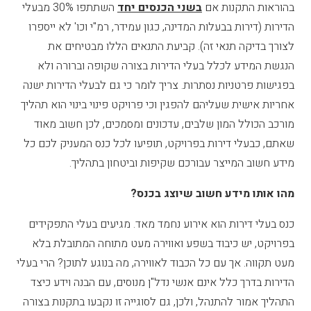
בהוראות התקנות אם
בשני הכנסים יחד
השתתפו 30% מבעלי
הדירות (דירות בבעלות המדינה, כגון עמידר, רמ"י וכו' לא ייספרו
לצורך בדיקה תנאי זה). קביעת התנאים הללו מבטיחים את
הנגשת המידע לכלל בעלי הדירות בצורה שקופה וברורה ולא
בפגישות פרטניות נסתרות. צריך לומר כי גם לבעלי הדירות ישנה
אחריות אישית שעליהם להפגין וכי פרויקט פינוי בינוי הוא תהליך
מורכב הכולל המון שלבים, עדכונים ומסמכים, לכן חשוב מאוד
שאתם, כבעלי דירות בפרויקט, תופיעו לכל כנס המעניק לכם כל
מידע חשוב המייצר עבורכם שקיפות וביטחון בתהליך.
מהו אותו מידע חשוב שיוצג בכנס?
כנס בעלי דירות הוא אירוע נחמד מאד. מגיעים בעלי התפקידים
בפרויקט, יש כיבוד בשפע ואווירה מעט מתוחה המתובלת בלא
מעט תקווה. אך עם כל הכבוד לאווירה, מה בנוגע לתוכן? הרי בעלי
הדירות בדרך כלל אינם אנשי נדל"ן מנוסים, עם הבנה וידע כיצד
התהליך אמור להתנהל, ולכן, גם לסוגייה זו נקבעו בתקנות בצורה