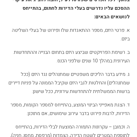
ההסכם עליו נדרשים בעלי הדירות לחתום, בהתייחס
לנושאים הבאים:
א. פרטי היזם, מספר ההתאגדות שלו ופירוט של בעלי השליטה
ביזם.
ב. רשימת הפרויקטים שביצע היזם בתחום הבנייה וההתחדשות
העירונית במהלך 10 שנים שלפני הכנס.
ג. מידע בדבר הליכים משפטיים שמתנהלים נגד היזם (ככל
שמתנהלים) והחלטות לגבי היזם שקיבל הממונה על פניות דיירים
ברשות הממשלתית להתחדשות עירונית, ככל שישנן.
ד. הצגת מאפייני הבינוי המוצע, בהתייחס למספר הקומות, מספר
הדירות, לרבות פירוט בדבר עירוב שימושים, אם מתוכנן.
ה. וכמובן – עקרונות התמורה המוצעת לבלי הדירות, בהתייחס
לתוספת המטרים לשטח הדירה, הצמדות (מרפסת, מחסן, חניה),