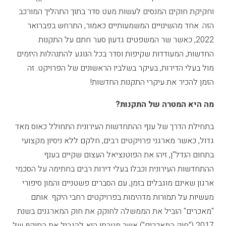
וחקיקת חוקים המנסים לעשות מעט סדר בתוך התהליך המורכב
הזה. אחד מהשינויים המשמעותיים כאמור, התרחש בפברואר
2022, כאשר שר המשפטים גדעון סער חתם על התקנות
החדשות, המעודדות שקיפות וסדר בכל הנוגע להתנהלות היזמים
מול בעלי הדירות, בעיקר בשלביו הראשונים של הפרויקט. זה
הזמן להכיר את עיקרי התקנות החדשות!
מה היא המטרה של התקנות?
בתחילת הדרך של ענף ההתחדשות העירונית התחולל כאוס מאד
גדול, כאשר מארגני פרויקטים רבים, חלקם ללא ניסיון מקצועי
בתחום הנדל"ן, זיהו את הפוטנציאל העצום שקיים בענף
ההתחדשות העירונית וכבלו בעלי דירות רבים בחתימה על הסכמי
ארגון שאינם מוגבלים בזמן, עם הסברים פשטניים והמון סיפורי
מעשיות על תמורות מדהימות בפרויקטים רחבי היקף. אותם
"מאכרים" הוביל את הממשלה לחוקק את חוק המארגנים בשנת
2017 ("חוק המאכרים") אשר מטרתו היא להגביל את התוקף של