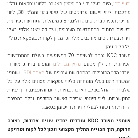
ורועי דהן
, הינם בעלי ידע רב וניסיון מצטבר בליווי עסקאות נדל״ן
מורכבות, ליווי ויישום פרויקטים של פינוי-בינוי ותמ״א 38, ליווי
ועריכת תכניות בהיקפים גדולים, ייצוג מינהלות התחדשות עירונית
ורשויות בתחום ההתחדשות העירונית, ועד כה ייצגו אלפי בעלי
דירות בפרויקטים מורכבים אלה וכן מגוון לקוחות בעסקאות נדל״ן
על כל סוגיהן.
משרד KDC נבחר לרשימת 70 המשפעים בעולם ההתחדשות
העירונית והנדל״ן מטעם
מגזין מגדילים
ומופיע בדירוג משרדי
עורכי הדין המובילים בהתחדשות עירונית של
האתר BDI
. שותפי
המשרד הינם בעלי מומחיות בליווי עסקאות מסוגים אלה על כל
שלביהן – החל בשלב הארגון, בחירת היזם והיועצים, דרך יצירת
התקשרויות, ליווי פיננסי ועריכת ואישור התוכנית, וכלה במסירת
הדירות החדשות לבעלי הדירות ורישומן בטאבו.
שותפי משרד KDC עובדים יחדיו שנים ארוכות, בצורה
הדוקה, תוך הבניית תהליך מקצועי ונכון לכל לקוח ופרויקט